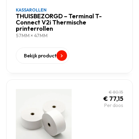
KASSAROLLEN
THUISBEZORGD – Terminal T-
Connect V2i Thermische
printerrollen
57MM × 47MM
Bekijk product
€
80,15
€
77,15
Per doos