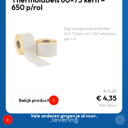
650 p/rol
Digi weegschaal etiketten
60×73 kern 40 650 etiketten
per rol
€
5,25
€
4,35
Bekijk product
Per doos
goed advies gegeven en snelle
Vele anderen gingen je al voor..
levering.