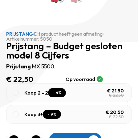
PRIJSTANG
Dit product heeft geen afmeting
Artikelnummer: 5050
Prijstang – Budget gesloten
model 8 Cijfers
Prijstang
MX 5500.
€
22,50
Op voorraad
€
21,50
Koop 2 - 2
- 4%
€
22,50
€
20,50
Koop 3+
- 9%
€
22,50