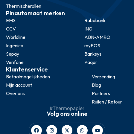
Thermischerollen
Pinautomaat merken
EMS
Rabobank
CCV
ING
Worldline
ABN-AMRO
Ingenico
myPOS
Sepay
Banksys
Verifone
Paqar
Klantenservice
Betaalmogelijkheden
Verzending
Mijn account
Blog
Over ons
Partners
Ruilen / Retour
#Thermopapier
Volg ons online