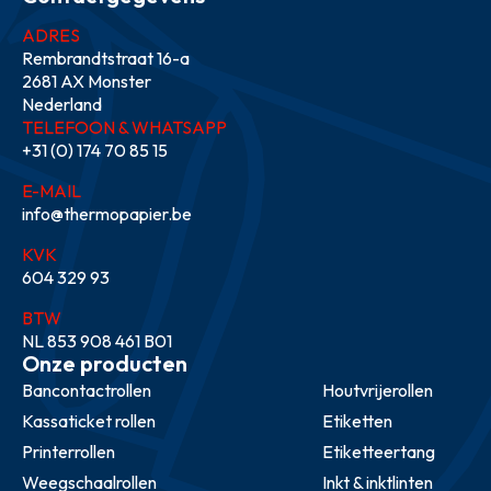
ADRES
Rembrandtstraat 16-a
2681 AX Monster
Nederland
TELEFOON & WHATSAPP
+31 (0) 174 70 85 15
E-MAIL
info@thermopapier.be
KVK
604 329 93
BTW
NL 853 908 461 B01
Onze producten
Bancontactrollen
Houtvrijerollen
Kassaticket rollen
Etiketten
Printerrollen
Etiketteertang
Weegschaalrollen
Inkt & inktlinten