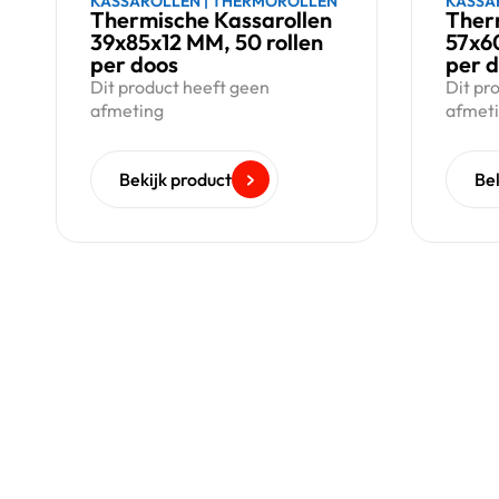
KASSAROLLEN
|
THERMOROLLEN
KASSA
Thermische Kassarollen
Ther
39x85x12 MM, 50 rollen
57x60
per doos
per 
Dit product heeft geen
Dit pr
afmeting
afmet
Bekijk product
Bek