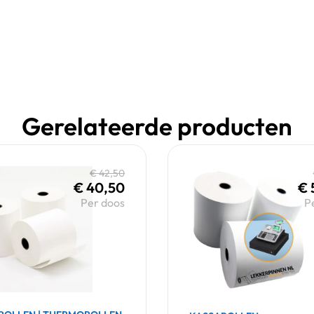
Gerelateerde producten
€
42,50
€
40,50
€
Per doos
P