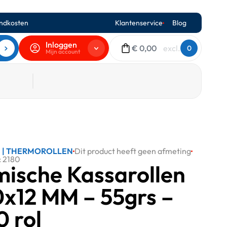
ndkosten
Klantenservice
Blog
Inloggen
€
0,00
0
Mijn account
N
|
THERMOROLLEN
Dit product heeft geen afmeting
 2180
ische Kassarollen
x12 MM – 55grs –
0 rol