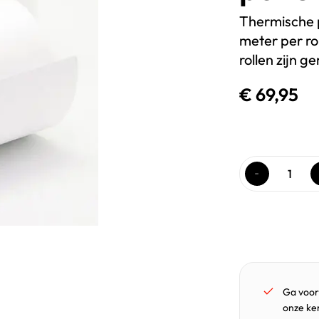
Thermische 
meter per ro
rollen zijn g
€
69,95
Ga voor
onze ker