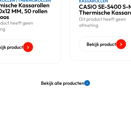
ROLLEN
|
THERMOROLLEN
KASSAROLLEN
mische Kassarollen
CASIO SE-S400 S-
x12 MM, 50 rollen
Thermische Kassaro
doos
Dit product heeft geen
oduct heeft geen
afmeting
ing
Bekijk product
ijk product
Bekijk alle producten