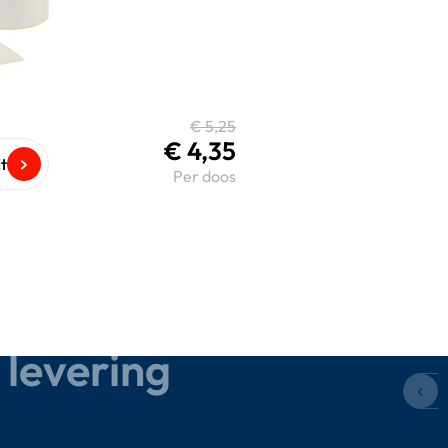
€
5,25
€
4,35
ct
Per doos
levering.