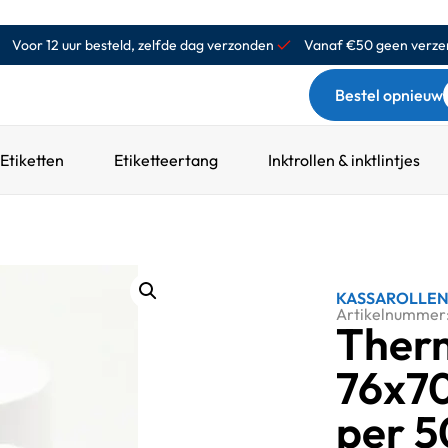
Voor 12 uur besteld, zelfde dag verzonden
Vanaf €50 geen verze
Bestel opnieuw
Etiketten
Etiketteertang
Inktrollen & inktlintjes
KASSAROLLE
Artikelnummer:
Therm
76x70
per 5