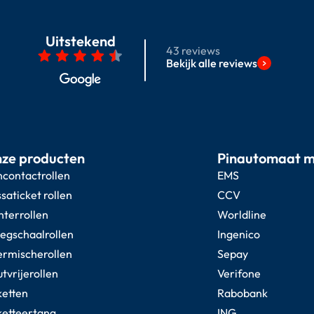
Uitstekend
43 reviews
Bekijk alle reviews
ze producten
Pinautomaat 
contactrollen
EMS
saticket rollen
CCV
nterrollen
Worldline
gschaalrollen
Ingenico
rmischerollen
Sepay
tvrijerollen
Verifone
ketten
Rabobank
ketteertang
ING