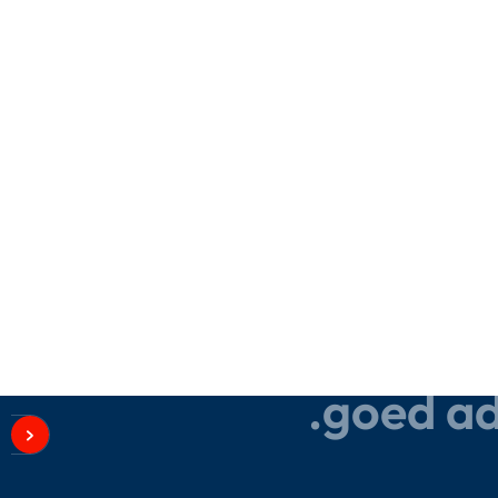
Kan ik hulp krijgen bij het kie
kassarol?
Wat maakt de producten van
duurzaam?
Waar is Thermopapier.be gev
Hoe kan ik contact opnemen
goed ad