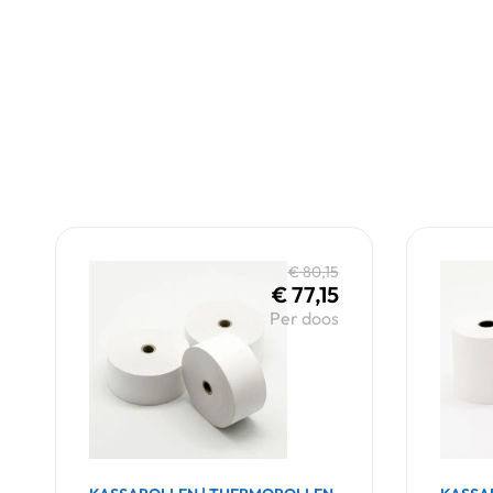
€
80,15
€
77,15
Per doos