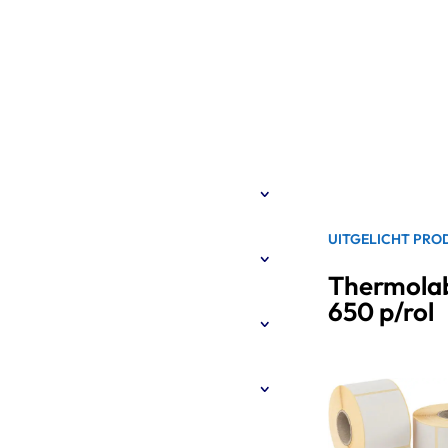
gen
UITGELICHT PRO
llen via Thermopapier.be?
Thermolab
650 p/rol
ng verzonden?