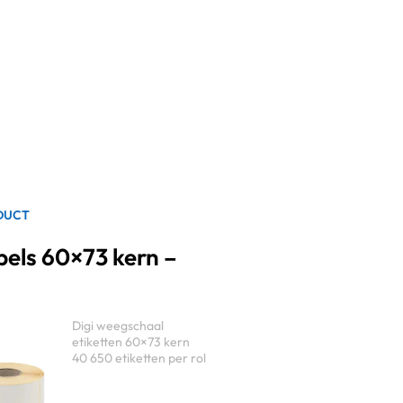
DUCT
els 60×73 kern –
Digi weegschaal
etiketten 60×73 kern
40 650 etiketten per rol