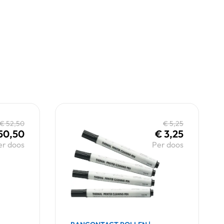
€
52,50
€
5,25
50,50
€
3,25
er doos
Per doos