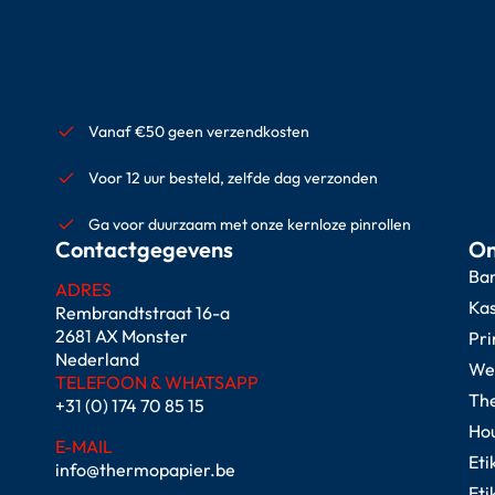
Vanaf €50 geen verzendkosten
Voor 12 uur besteld, zelfde dag verzonden
Ga voor duurzaam met onze kernloze pinrollen
Contactgegevens
On
Ban
ADRES
Kas
Rembrandtstraat 16-a
2681 AX Monster
Pri
Nederland
Wee
TELEFOON & WHATSAPP
The
+31 (0) 174 70 85 15
Hou
E-MAIL
Eti
info@thermopapier.be
Eti