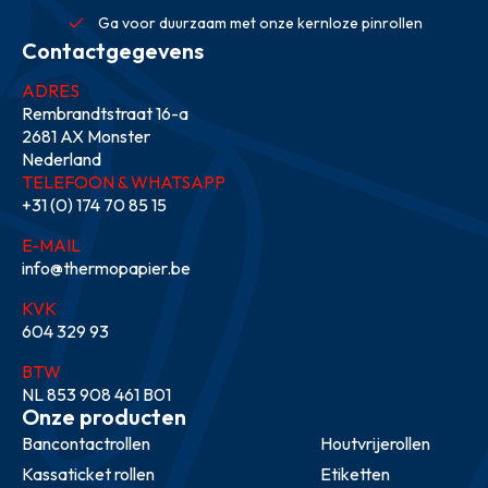
Ga voor duurzaam met onze kernloze pinrollen
Contactgegevens
ADRES
Rembrandtstraat 16-a
2681 AX Monster
Nederland
TELEFOON & WHATSAPP
+31 (0) 174 70 85 15
E-MAIL
info@thermopapier.be
KVK
604 329 93
BTW
NL 853 908 461 B01
Onze producten
Bancontactrollen
Houtvrijerollen
Kassaticket rollen
Etiketten