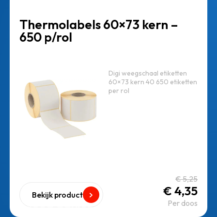
Thermolabels 60×73 kern –
650 p/rol
Digi weegschaal etiketten
60×73 kern 40 650 etiketten
per rol
€
5,25
€
4,35
Bekijk product
Per doos
goed advies gegeven en snelle