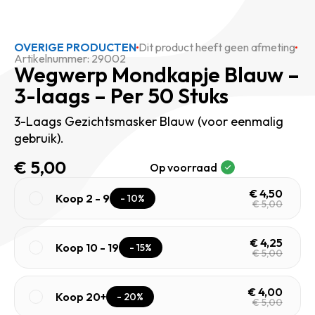
OVERIGE PRODUCTEN
Dit product heeft geen afmeting
Artikelnummer: 29002
Wegwerp Mondkapje Blauw –
3-laags – Per 50 Stuks
3-Laags Gezichtsmasker Blauw (voor eenmalig
gebruik).
€
5,00
Op voorraad
€
4,50
Koop 2 - 9
- 10%
€
5,00
€
4,25
Koop 10 - 19
- 15%
€
5,00
€
4,00
Koop 20+
- 20%
€
5,00