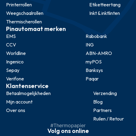
Printerrollen
Etiketteertang
Weegschaalrollen
Inkt & inktlinten
Thermischerollen
Pinautomaat merken
EMS
Rabobank
CCV
ING
Worldline
ABN-AMRO
Ingenico
myPOS
Sepay
Banksys
Verifone
Paqar
Klantenservice
Betaalmogelijkheden
Verzending
Mijn account
Blog
Over ons
Partners
Ruilen / Retour
#Thermopapier
Volg ons online