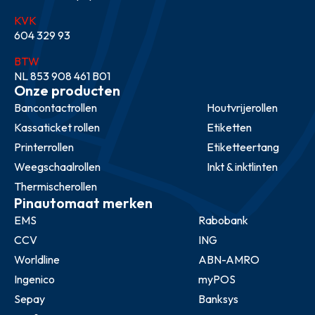
KVK
604 329 93
BTW
NL 853 908 461 B01
Onze producten
Bancontactrollen
Houtvrijerollen
Kassaticket rollen
Etiketten
Printerrollen
Etiketteertang
Weegschaalrollen
Inkt & inktlinten
Thermischerollen
Pinautomaat merken
EMS
Rabobank
CCV
ING
Worldline
ABN-AMRO
Ingenico
myPOS
Sepay
Banksys