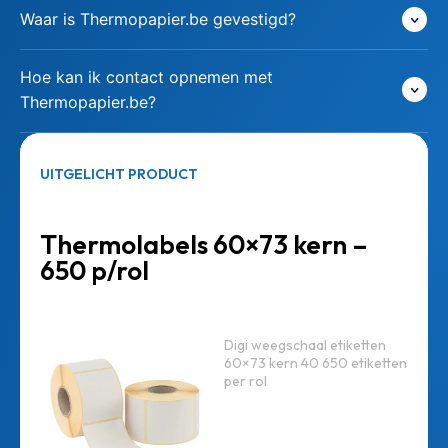
Waar is Thermopapier.be gevestigd?
Hoe kan ik contact opnemen met
Thermopapier.be?
UITGELICHT PRODUCT
Thermolabels 60×73 kern –
650 p/rol
Digi weegschaal etiketten
60×73 kern 40 650 etiketten
per rol