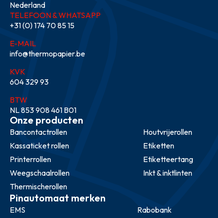
Nederland
TELEFOON & WHATSAPP
+31 (0) 174 70 85 15
E-MAIL
info@thermopapier.be
KVK
604 329 93
BTW
NL 853 908 461 B01
Onze producten
Bancontactrollen
Houtvrijerollen
Kassaticket rollen
Etiketten
Printerrollen
Etiketteertang
Weegschaalrollen
Inkt & inktlinten
Thermischerollen
Pinautomaat merken
EMS
Rabobank