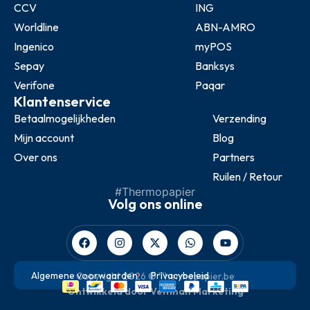
CCV
ING
Worldline
ABN-AMRO
Ingenico
myPOS
Sepay
Banksys
Verifone
Paqar
Klantenservice
Betaalmogelijkheden
Verzending
Mijn account
Blog
Over ons
Partners
Ruilen / Retour
#Thermopapier
Volg ons online
Algemene voorwaarden
Privacybeleid
Copyright 2026 © Thermopapier.be
Ontwikkeld door Veltman Marketing